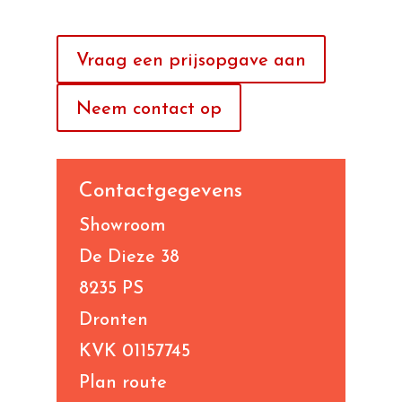
Vraag een prijsopgave aan
Neem contact op
Contactgegevens
Showroom
De Dieze 38
8235 PS
Dronten
KVK 01157745
Plan route