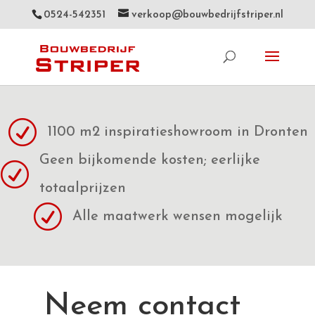
0524-542351
verkoop@bouwbedrijfstriper.nl
R
1100 m2 inspiratieshowroom in Dronten
Geen bijkomende kosten; eerlijke
R
totaalprijzen
R
Alle maatwerk wensen mogelijk
Neem contact