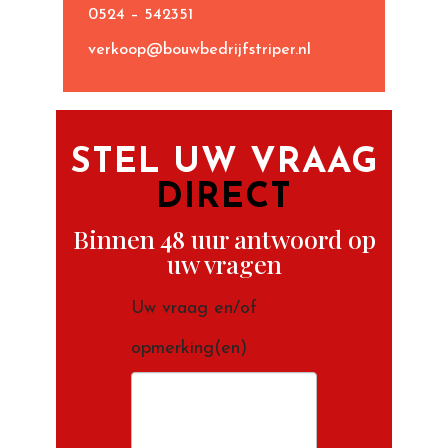
0524 – 542351
verkoop@bouwbedrijfstriper.nl
STEL UW VRAAG
DIRECT
Binnen 48 uur antwoord op
uw vragen
Contact
Uw vraag en/of
Indien
formulier
opmerking(en)
je
een
mens