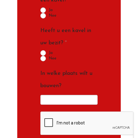
een kavel?
*
Ja
Nee
Heeft u een kavel in
uw bezit?
*
Ja
Nee
In welke plaats wilt u
bouwen?