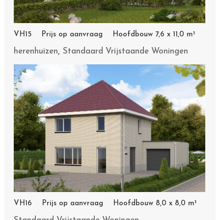
VH15 Prijs op aanvraag Hoofdbouw 7,6 x 11,0 m¹
,
herenhuizen
Standaard Vrijstaande Woningen
VH16 Prijs op aanvraag Hoofdbouw 8,0 x 8,0 m¹