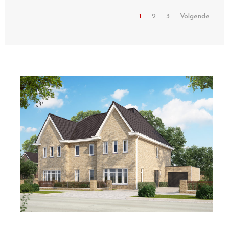
Het begint allemaal bij een
voorbeeldwoning
Een goed ontwerp is de basis van elke
woning. Het ontwerpproces start bij
onze uitgebreide selectie
voorbeeldwoningen, die we volledig
naar uw woonwensen aanpassen. U
heeft keuze uit een variëteit aan
bouwstijlen, zoals
herenhuizen
,
notariswoningen
,
villa’s
en
bungalows
.
Deze voorbeeldwoningen zijn stuk voor
stuk ontworpen door onze vaste BNA-
architect. Tijdens het ontwerpproces