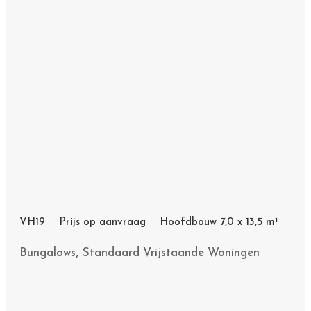
VH19 Prijs op aanvraag Hoofdbouw 7,0 x 13,5 m¹
,
Bungalows
Standaard Vrijstaande Woningen
VH20 Prijs op aanvraag Hoofdbouw 10,3 x 6,8 m¹