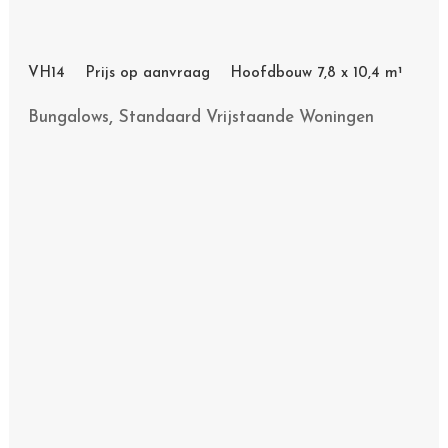
VH14 Prijs op aanvraag Hoofdbouw 7,8 x 10,4 m¹
,
Bungalows
Standaard Vrijstaande Woningen
VH15 Prijs op aanvraag Hoofdbouw 7,6 x 11,0 m¹