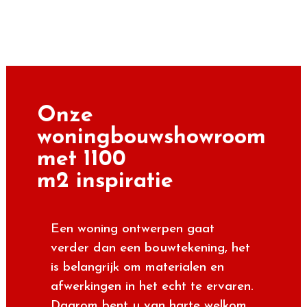
is belangrijk om materialen en
afwerkingen in het echt te ervaren.
Daarom bent u van harte welkom
in onze
woningbouwshowroom
op
De Dieze 38
in
Dronten
. Hier
vindt u een uitgebreide selectie
gevelstenen, dakpannen, kozijnen,
deuren en nog veel meer, zodat u
een weloverwogen keuze kunt
maken voor uw nieuwe woning in
Breda. We beantwoorden graag
uw vragen en geven advies voor
de bouw van uw woning.
PLAN UW ROUTE