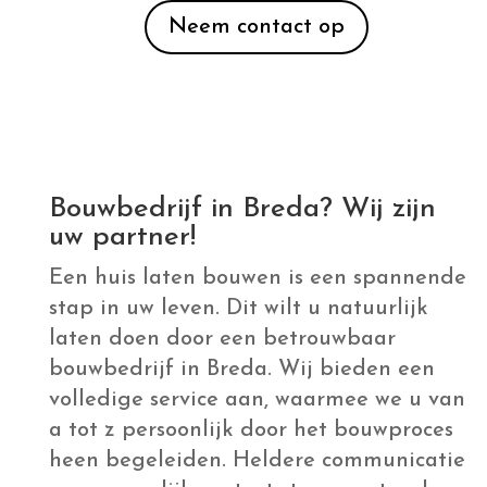
a tot z persoonlijk door het bouwproces
heen begeleiden. Heldere communicatie
en persoonlijk contact staan centraal,
zodat u altijd weet waar u aan toe bent
en precies krijgt wat u voor ogen heeft.
U hoeft zich geen zorgen te maken om
papierwerk. Wij regelen alle benodigde
vergunningen en coördineren het
volledige bouwproces, zodat u zich kunt
focussen op de leuke keuzes, zoals uw
nieuwe keuken, badkamer en
slaapkamer.
Met
Bouwbedrijf Striper
als partner in
woningbouw kiest u voor vakmanschap
en oerdegelijke kwaliteit. We werken