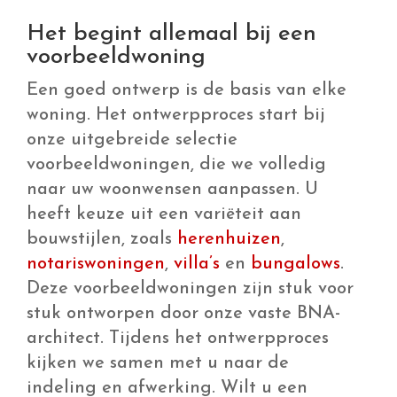
kijken we samen met u naar de
indeling en afwerking. Wilt u een
ruimere keuken, extra lichtinval met
een dakkapel of een uitbouw voor een
thuiswerkplek? Dan bekijken we samen
met u de mogelijkheden. Indien
gewenst schakelen we een architect in
om uw woning tot in detail naar wens
te maken. Zo krijgt u een huis dat niet
alleen aan uw eisen voldoet, maar ook
écht als thuis voelt.
Wilt u meer weten over de
mogelijkheden? Neem contact met ons
op en ontdek hoe wij uw droomwoning
in Breda kunnen realiseren.