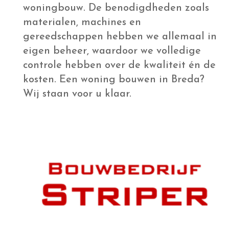
Onze
woningbouwshowroom
met 1100
m2
inspiratie
Een woning ontwerpen gaat
verder dan een bouwtekening, het