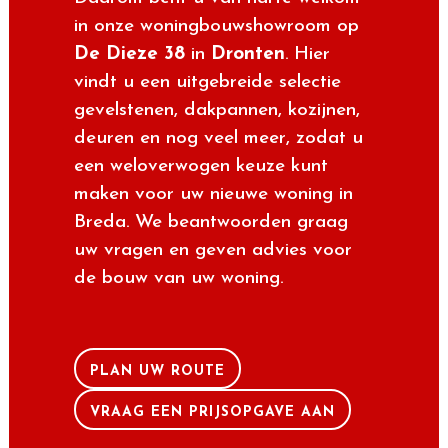
VRAAG EEN PRIJSOPGAVE AAN
Ons werkgebied
Naast
Breda
en andere steden in
Noord-
Brabant
, zoals
Tilburg
en
Eindhoven
, zijn
we actief in heel Nederland. Van
Groningen en Noord-Holland tot
Zeeland, waar u ook bouwplannen heeft,
wij realiseren woningen in dorpen en
steden door het hele land. Dankzij onze
jarenlange ervaring en efficiënte